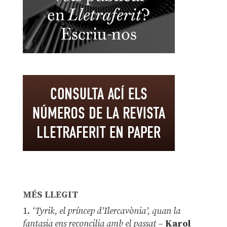
MÉS LLEGIT
1.
‘Tyrik, el príncep d’Ilercavònia’, quan la
fantasia ens reconcilia amb el passat
–
Karol