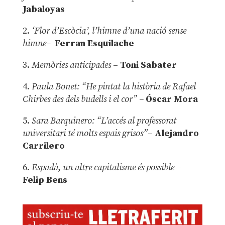
Jabaloyas
2.
‘Flor d’Escòcia’, l’himne d’una nació sense
himne–
Ferran Esquilache
3.
Memòries anticipades
–
Toni Sabater
4.
Paula Bonet: “He pintat la història de Rafael
Chirbes des dels budells i el cor” –
Óscar Mora
5.
Sara Barquinero: “L’accés al professorat
universitari té molts espais grisos”
–
Alejandro
Carrilero
6.
Espadà, un altre capitalisme és possible
–
Felip Bens