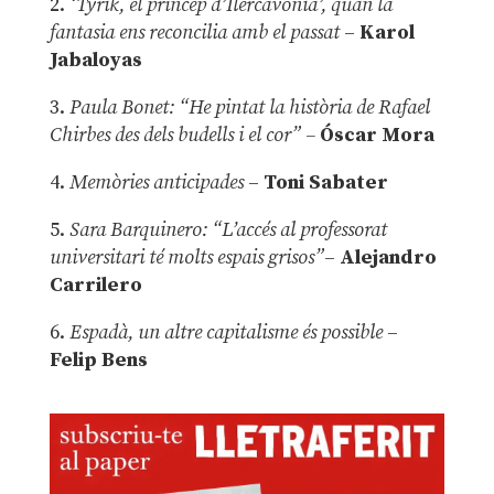
2.
‘Tyrik, el príncep d’Ilercavònia’, quan la
fantasia ens reconcilia amb el passat
–
Karol
Jabaloyas
3.
Paula Bonet: “He pintat la història de Rafael
Chirbes des dels budells i el cor” –
Óscar Mora
4.
Memòries anticipades
–
Toni Sabater
5.
Sara Barquinero: “L’accés al professorat
universitari té molts espais grisos”
–
Alejandro
Carrilero
6.
Espadà, un altre capitalisme és possible
–
Felip Bens