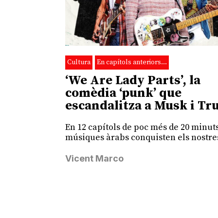
Cultura
En capítols anteriors…
‘We Are Lady Parts’, la
comèdia ‘punk’ que
escandalitza a Musk i T
En 12 capítols de poc més de 20 minut
músiques àrabs conquisten els nostre
Vicent Marco