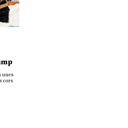
rump
s unes
s cors