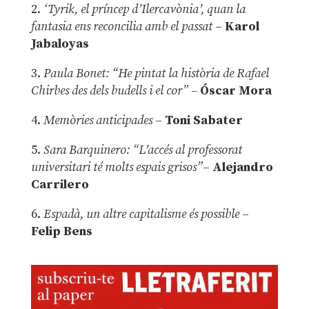
2.
‘Tyrik, el príncep d’Ilercavònia’, quan la
fantasia ens reconcilia amb el passat
–
Karol
Jabaloyas
3.
Paula Bonet: “He pintat la història de Rafael
Chirbes des dels budells i el cor” –
Óscar Mora
4.
Memòries anticipades
–
Toni Sabater
5.
Sara Barquinero: “L’accés al professorat
universitari té molts espais grisos”
–
Alejandro
Carrilero
6.
Espadà, un altre capitalisme és possible
–
Felip Bens