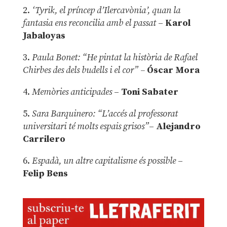
2.
‘Tyrik, el príncep d’Ilercavònia’, quan la
fantasia ens reconcilia amb el passat
–
Karol
Jabaloyas
3.
Paula Bonet: “He pintat la història de Rafael
Chirbes des dels budells i el cor” –
Óscar Mora
4.
Memòries anticipades
–
Toni Sabater
5.
Sara Barquinero: “L’accés al professorat
universitari té molts espais grisos”
–
Alejandro
Carrilero
6.
Espadà, un altre capitalisme és possible
–
Felip Bens