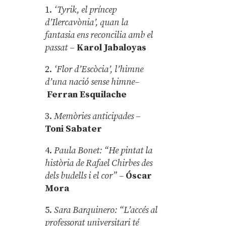
1.
‘Tyrik, el príncep
d’Ilercavònia’, quan la
fantasia ens reconcilia amb el
passat
–
Karol Jabaloyas
2.
‘Flor d’Escòcia’, l’himne
d’una nació sense himne–
Ferran Esquilache
3.
Memòries anticipades
–
Toni Sabater
4.
Paula Bonet: “He pintat la
història de Rafael Chirbes des
dels budells i el cor” –
Óscar
Mora
5.
Sara Barquinero: “L’accés al
professorat universitari té