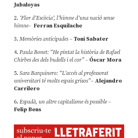
Jabaloyas
2.
‘Flor d’Escòcia’, l’himne d’una nació sense
himne–
Ferran Esquilache
3.
Memòries anticipades
–
Toni Sabater
4.
Paula Bonet: “He pintat la història de Rafael
Chirbes des dels budells i el cor” –
Óscar Mora
5.
Sara Barquinero: “L’accés al professorat
universitari té molts espais grisos”
–
Alejandro
Carrilero
6.
Espadà, un altre capitalisme és possible
–
Felip Bens