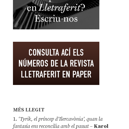
MÉS LLEGIT
1.
‘Tyrik, el príncep d’Ilercavònia’, quan la
fantasia ens reconcilia amb el passat
–
Karol