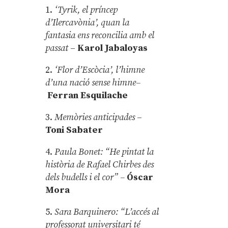
1.
‘Tyrik, el príncep
d’Ilercavònia’, quan la
fantasia ens reconcilia amb el
passat
–
Karol Jabaloyas
2.
‘Flor d’Escòcia’, l’himne
d’una nació sense himne–
Ferran Esquilache
3.
Memòries anticipades
–
Toni Sabater
4.
Paula Bonet: “He pintat la
història de Rafael Chirbes des
dels budells i el cor” –
Óscar
Mora
5.
Sara Barquinero: “L’accés al
professorat universitari té