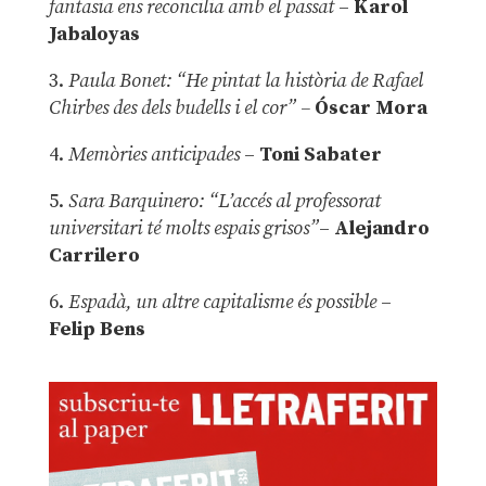
fantasia ens reconcilia amb el passat
–
Karol
Jabaloyas
3.
Paula Bonet: “He pintat la història de Rafael
Chirbes des dels budells i el cor” –
Óscar Mora
4.
Memòries anticipades
–
Toni Sabater
5.
Sara Barquinero: “L’accés al professorat
universitari té molts espais grisos”
–
Alejandro
Carrilero
6.
Espadà, un altre capitalisme és possible
–
Felip Bens