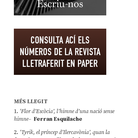
MÉS LLEGIT
1.
‘Flor d’Escòcia’, l’himne d’una nació sense
himne–
Ferran Esquilache
2.
‘Tyrik, el príncep d’Ilercavònia’, quan la