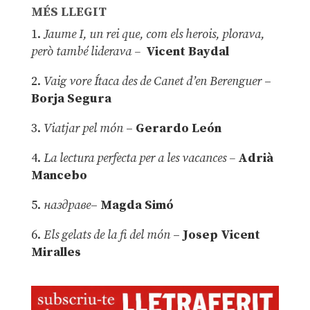
MÉS LLEGIT
1.
Jaume I, un rei que, com els herois, plorava,
però també liderava –
Vicent Baydal
2.
Vaig vore Ítaca des de Canet d’en Berenguer
–
Borja Segura
3.
Viatjar pel món
–
Gerardo León
4.
La lectura perfecta per a les vacances –
Adrià
Mancebo
5.
наздраве
–
Magda Simó
6.
Els gelats de la fi del món
–
Josep Vicent
Miralles