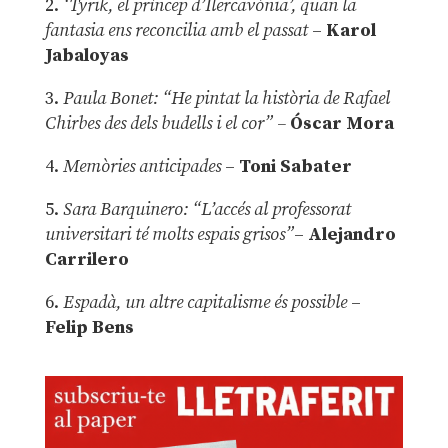
2.
‘Tyrik, el príncep d’Ilercavònia’, quan la
fantasia ens reconcilia amb el passat
–
Karol
Jabaloyas
3.
Paula Bonet: “He pintat la història de Rafael
Chirbes des dels budells i el cor” –
Óscar Mora
4.
Memòries anticipades
–
Toni Sabater
5.
Sara Barquinero: “L’accés al professorat
universitari té molts espais grisos”
–
Alejandro
Carrilero
6.
Espadà, un altre capitalisme és possible
–
Felip Bens