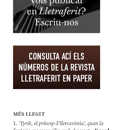
MÉS LLEGIT
1.
‘Tyrik, el príncep d’Ilercavònia’, quan la