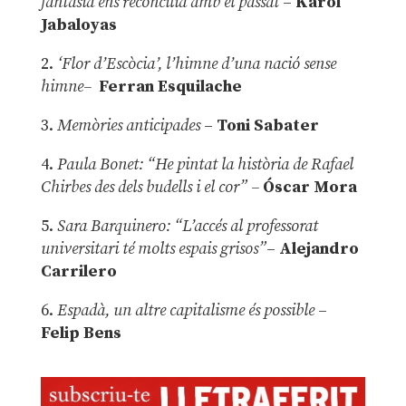
fantasia ens reconcilia amb el passat
–
Karol
Jabaloyas
2.
‘Flor d’Escòcia’, l’himne d’una nació sense
himne–
Ferran Esquilache
3.
Memòries anticipades
–
Toni Sabater
4.
Paula Bonet: “He pintat la història de Rafael
Chirbes des dels budells i el cor” –
Óscar Mora
5.
Sara Barquinero: “L’accés al professorat
universitari té molts espais grisos”
–
Alejandro
Carrilero
6.
Espadà, un altre capitalisme és possible
–
Felip Bens