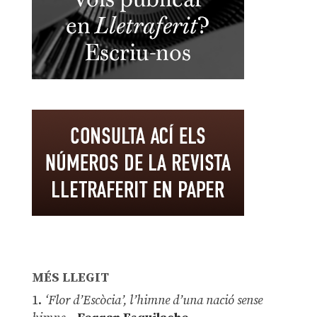
MÉS LLEGIT
1.
‘Flor d’Escòcia’, l’himne d’una nació sense