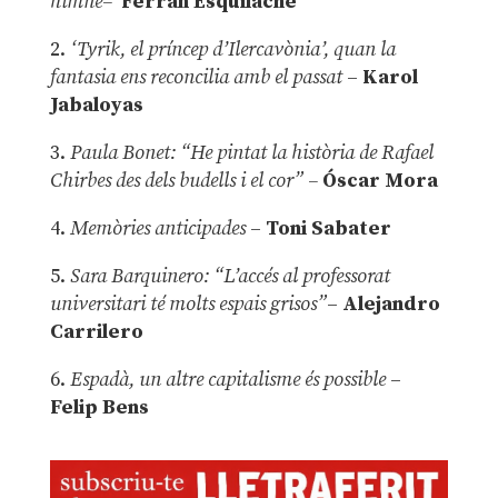
himne–
Ferran Esquilache
2.
‘Tyrik, el príncep d’Ilercavònia’, quan la
fantasia ens reconcilia amb el passat
–
Karol
Jabaloyas
3.
Paula Bonet: “He pintat la història de Rafael
Chirbes des dels budells i el cor” –
Óscar Mora
4.
Memòries anticipades
–
Toni Sabater
5.
Sara Barquinero: “L’accés al professorat
universitari té molts espais grisos”
–
Alejandro
Carrilero
6.
Espadà, un altre capitalisme és possible
–
Felip Bens