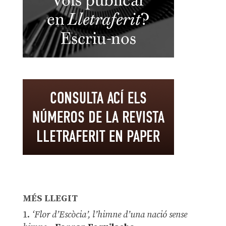
MÉS LLEGIT
1.
‘Flor d’Escòcia’, l’himne d’una nació sense