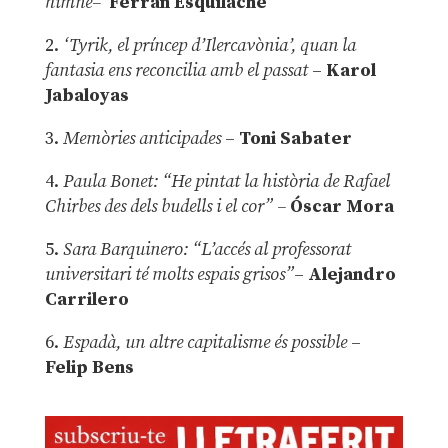
himne–
Ferran Esquilache
2.
‘Tyrik, el príncep d’Ilercavònia’, quan la
fantasia ens reconcilia amb el passat
–
Karol
Jabaloyas
3.
Memòries anticipades
–
Toni Sabater
4.
Paula Bonet: “He pintat la història de Rafael
Chirbes des dels budells i el cor” –
Óscar Mora
5.
Sara Barquinero: “L’accés al professorat
universitari té molts espais grisos”
–
Alejandro
Carrilero
6.
Espadà, un altre capitalisme és possible
–
Felip Bens