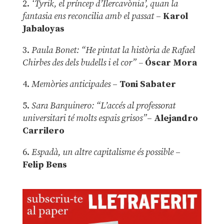
2.
‘Tyrik, el príncep d’Ilercavònia’, quan la
fantasia ens reconcilia amb el passat
–
Karol
Jabaloyas
3.
Paula Bonet: “He pintat la història de Rafael
Chirbes des dels budells i el cor” –
Óscar Mora
4.
Memòries anticipades
–
Toni Sabater
5.
Sara Barquinero: “L’accés al professorat
universitari té molts espais grisos”
–
Alejandro
Carrilero
6.
Espadà, un altre capitalisme és possible
–
Felip Bens