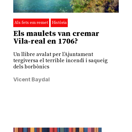
Als fets em remet
Història
Els maulets van cremar
Vila-real en 1706?
Un llibre avalat per l’Ajuntament
tergiversa el terrible incendi i saqueig
dels borbònics
Vicent Baydal