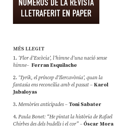
MÉS LLEGIT
1.
‘Flor d’Escòcia’, l’himne d’una nació sense
himne–
Ferran Esquilache
2.
‘Tyrik, el príncep d’Ilercavònia’, quan la
fantasia ens reconcilia amb el passat
–
Karol
Jabaloyas
3.
Memòries anticipades
–
Toni Sabater
4.
Paula Bonet: “He pintat la història de Rafael
Chirbes des dels budells i el cor” –
Óscar Mora