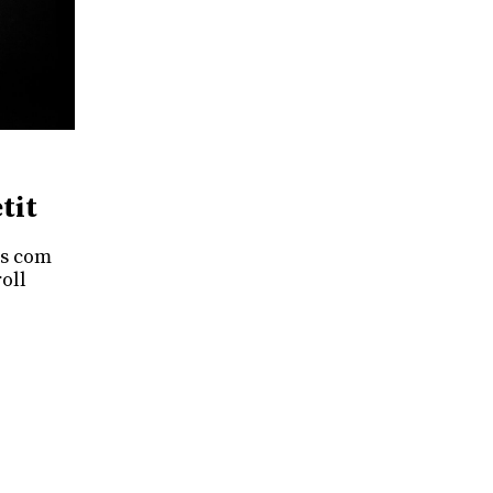
tit
És com
oll