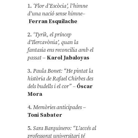
1.
‘Flor d’Escòcia’, l’himne
d’una nació sense himne–
Ferran Esquilache
2.
‘Tyrik, el príncep
d’Ilercavònia’, quan la
fantasia ens reconcilia amb el
passat
–
Karol Jabaloyas
3.
Paula Bonet: “He pintat la
història de Rafael Chirbes des
dels budells i el cor” –
Óscar
Mora
4.
Memòries anticipades
–
Toni Sabater
5.
Sara Barquinero: “L’accés al
professorat universitari té