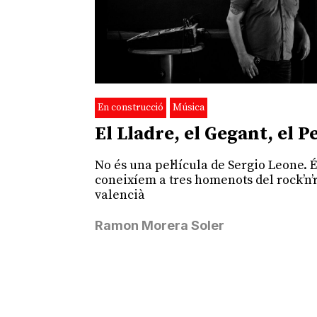
En construcció
Música
El Lladre, el Gegant, el Pe
No és una pel·lícula de Sergio Leone. 
coneixíem a tres homenots del rock’n’r
valencià
Ramon Morera Soler