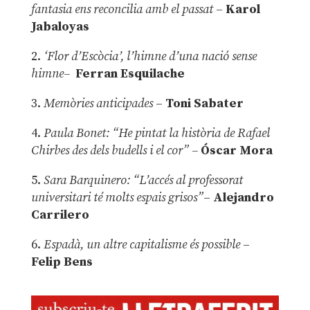
fantasia ens reconcilia amb el passat
–
Karol
Jabaloyas
2.
‘Flor d’Escòcia’, l’himne d’una nació sense
himne–
Ferran Esquilache
3.
Memòries anticipades
–
Toni Sabater
4.
Paula Bonet: “He pintat la història de Rafael
Chirbes des dels budells i el cor” –
Óscar Mora
5.
Sara Barquinero: “L’accés al professorat
universitari té molts espais grisos”
–
Alejandro
Carrilero
6.
Espadà, un altre capitalisme és possible
–
Felip Bens