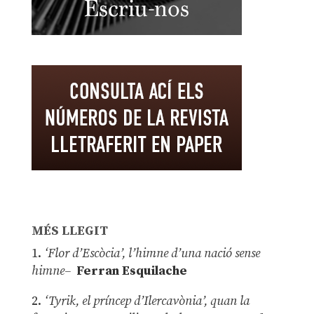
MÉS LLEGIT
1.
‘Flor d’Escòcia’, l’himne d’una nació sense
himne–
Ferran Esquilache
2.
‘Tyrik, el príncep d’Ilercavònia’, quan la