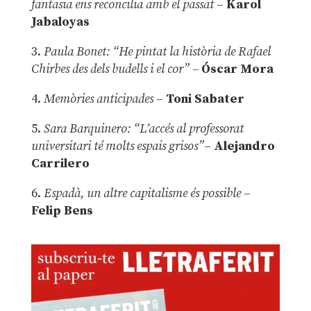
fantasia ens reconcilia amb el passat
–
Karol
Jabaloyas
3.
Paula Bonet: “He pintat la història de Rafael
Chirbes des dels budells i el cor” –
Óscar Mora
4.
Memòries anticipades
–
Toni Sabater
5.
Sara Barquinero: “L’accés al professorat
universitari té molts espais grisos”
–
Alejandro
Carrilero
6.
Espadà, un altre capitalisme és possible
–
Felip Bens