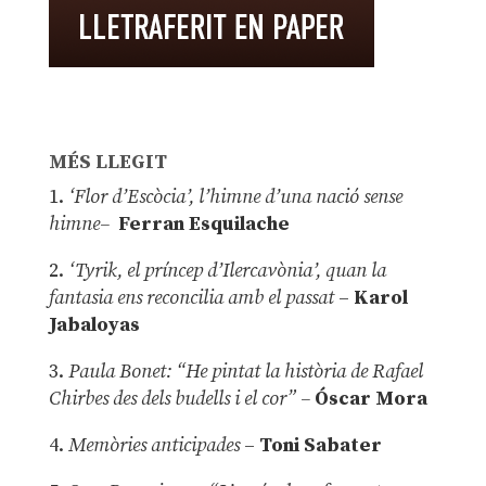
MÉS LLEGIT
1.
‘Flor d’Escòcia’, l’himne d’una nació sense
himne–
Ferran Esquilache
2.
‘Tyrik, el príncep d’Ilercavònia’, quan la
fantasia ens reconcilia amb el passat
–
Karol
Jabaloyas
3.
Paula Bonet: “He pintat la història de Rafael
Chirbes des dels budells i el cor” –
Óscar Mora
4.
Memòries anticipades
–
Toni Sabater