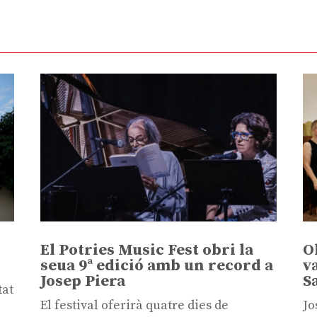
El Potries Music Fest obri la
O
seua 9ª edició amb un record a
v
Josep Piera
S
tat
El festival oferirà quatre dies de
Jo