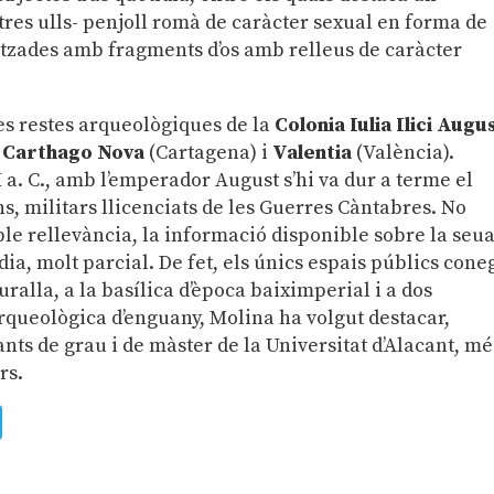
tres ulls- penjoll romà de caràcter sexual en forma de
litzades amb fragments d’os amb relleus de caràcter
les restes arqueològiques de la
Colonia Iulia Ilici Augu
e
Carthago Nova
(Cartagena) i
Valentia
(València).
 a. C., amb l’emperador August s’hi va dur a terme el
ns, militars llicenciats de les Guerres Càntabres. No
ble rellevància, la informació disponible sobre la seu
a, molt parcial. De fet, els únics espais públics cone
ralla, a la basílica d’època baiximperial i a dos
queològica d’enguany, Molina ha volgut destacar,
ants de grau i de màster de la Universitat d’Alacant, mé
rs.
ads
uesky
Telegram