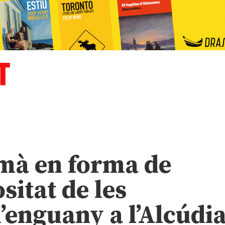
omà en forma de
ositat de les
’enguany a l’Alcúdi