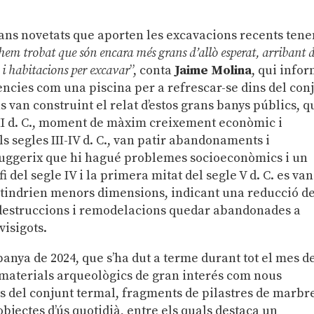
ans novetats que aporten les excavacions recents tene
hem trobat que són encara més grans d’allò esperat, arribant 
 i habitacions per excavar
”, conta
Jaime Molina
, qui info
ncies com una piscina per a refrescar-se dins del con
s van construint el relat d’estos grans banys públics, q
e II d. C., moment de màxim creixement econòmic i
ls segles III-IV d. C., van patir abandonaments i
suggerix que hi hagué problemes socioeconòmics i un
i del segle IV i la primera mitat del segle V d. C. es van
 tindrien menors dimensions, indicant una reducció de
s destruccions i remodelacions quedar abandonades a
visigots.
panya de 2024, que s’ha dut a terme durant tot el mes d
s materials arqueològics de gran interés com nous
ts del conjunt termal, fragments de pilastres de marbr
 objectes d’ús quotidià, entre els quals destaca un