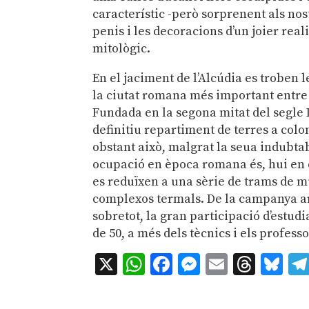
característic -però sorprenent als nos
penis i les decoracions d’un joier rea
mitològic.
En el jaciment de l’Alcúdia es troben 
la ciutat romana més important entr
Fundada en la segona mitat del segle I
definitiu repartiment de terres a colo
obstant això, malgrat la seua indubta
ocupació en època romana és, hui en di
es reduïxen a una sèrie de trams de mu
complexos termals. De la campanya ar
sobretot, la gran participació d’estudi
de 50, a més dels tècnics i els professo
X
WhatsApp
Facebook
Messenger
Email
Thre
Bl