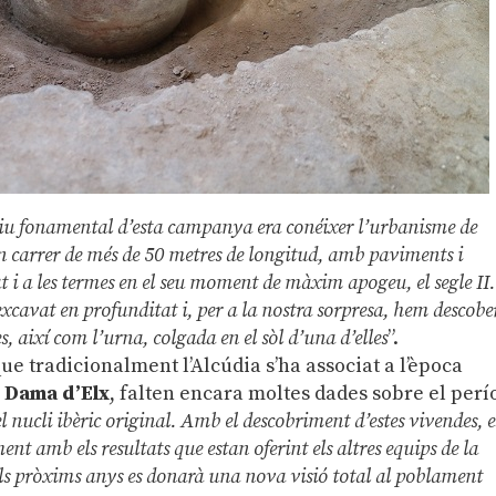
tiu fonamental d’esta campanya era conéixer l’urbanisme de
 carrer de més de 50 metres de longitud, amb paviments i
t i a les termes en el seu moment de màxim apogeu, el segle II.
xcavat en profunditat i, per a la nostra sorpresa, hem descobe
s, així com l’urna, colgada en el sòl d’una d’elles
”.
ue tradicionalment l’Alcúdia s’ha associat a l’època
a
Dama d’Elx
, falten encara moltes dades sobre el perí
 nucli ibèric original. Amb el descobriment d’estes vivendes, e
t amb els resultats que estan oferint els altres equips de la
els pròxims anys es donarà una nova visió total al poblament