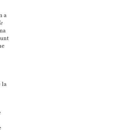
n a
de
rma
junt
ue
 la
e
e