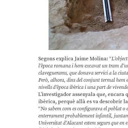
Segons explica Jaime Molina: “
L’objec
l’època romana i hem excavat un tram d’un
claveguerams, que donava servici a la ciuta
Però, alhora, dins del conjunt termal hem e
nivells d’època ibèrica i una part de vivende
L’investigador assenyala que, encara q
ibèrica, perquè allà es va descobrir l
“
No sabem com es configurava el poblat o el
enterrament probablement infantil, juntamen
Universitat d’Alacant estem segurs que en 