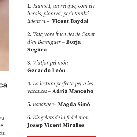
1.
Jaume I, un rei que, com els
herois, plorava, però també
liderava –
Vicent Baydal
2.
Vaig vore Ítaca des de Canet
d’en Berenguer
–
Borja
Segura
3.
Viatjar pel món
–
Gerardo León
4.
La lectura perfecta per a les
oca
vacances –
Adrià Mancebo
5.
наздраве
–
Magda Simó
6.
Els gelats de la fi del món
–
va
Josep Vicent Miralles
ue
cte