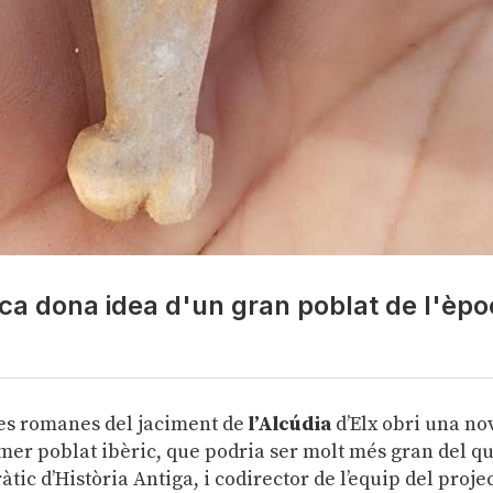
ica dona idea d'un gran poblat de l'èp
mes romanes del jaciment de
l’Alcúdia
d’Elx obri una no
imer poblat ibèric, que podria ser molt més gran del q
ràtic d’Història Antiga, i codirector de l’equip del proje