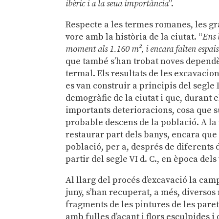
ibèric i a la seua importància
”.
Respecte a les termes romanes, les gr
vore amb la història de la ciutat. “
Ens 
moment als 1.160 m², i encara falten espais
que també s’han trobat noves dependè
termal. Els resultats de les excavacion
es van construir a principis del segl
demogràfic de la ciutat i que, durant e
importants deterioracions, cosa que 
probable descens de la població. A la f
restaurar part dels banys, encara que
població, per a, després de diferent
partir del segle VI d. C., en època dels 
Al llarg del procés d’excavació la cam
juny, s’han recuperat, a més, diverso
fragments de les pintures de les pare
amb fulles d’acant i flors esculpides i