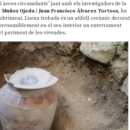
 i àrees circumdants” junt amb els investigadors de la
r Muñoz Ojeda
i
Juan Francisco Álvarez Tortosa
, ha
cobriment. L’urna trobada és un atifell ceràmic decorat
 presumiblement en el seu interior un enterrament
 el paviment de les vivendes.