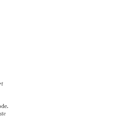
rt
ode.
ste