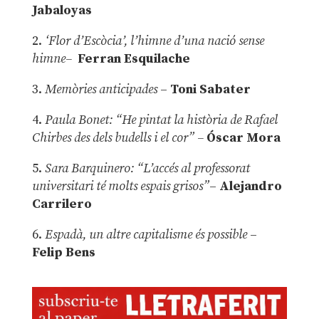
Jabaloyas
2.
‘Flor d’Escòcia’, l’himne d’una nació sense
himne–
Ferran Esquilache
3.
Memòries anticipades
–
Toni Sabater
4.
Paula Bonet: “He pintat la història de Rafael
Chirbes des dels budells i el cor” –
Óscar Mora
5.
Sara Barquinero: “L’accés al professorat
universitari té molts espais grisos”
–
Alejandro
Carrilero
6.
Espadà, un altre capitalisme és possible
–
Felip Bens