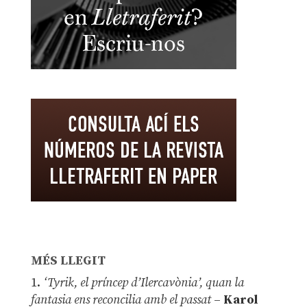
MÉS LLEGIT
1.
‘Tyrik, el príncep d’Ilercavònia’, quan la
fantasia ens reconcilia amb el passat
–
Karol