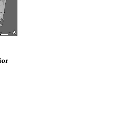
ior
I