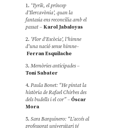
1.
‘Tyrik, el príncep
d’Ilercavònia’, quan la
fantasia ens reconcilia amb el
passat
–
Karol Jabaloyas
2.
‘Flor d’Escòcia’, l’himne
d’una nació sense himne–
Ferran Esquilache
3.
Memòries anticipades
–
Toni Sabater
4.
Paula Bonet: “He pintat la
història de Rafael Chirbes des
dels budells i el cor” –
Óscar
Mora
5.
Sara Barquinero: “L’accés al
professorat universitari té