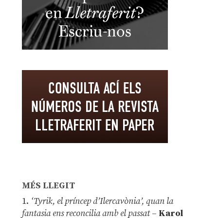
MÉS LLEGIT
1.
‘Tyrik, el príncep d’Ilercavònia’, quan la
fantasia ens reconcilia amb el passat
–
Karol