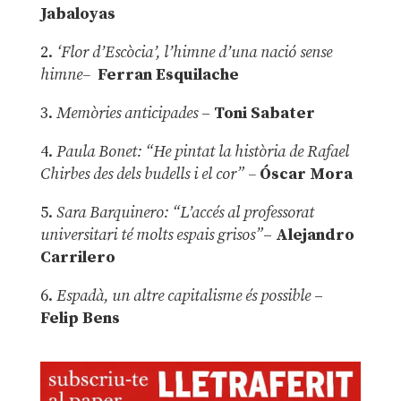
Jabaloyas
2.
‘Flor d’Escòcia’, l’himne d’una nació sense
himne–
Ferran Esquilache
3.
Memòries anticipades
–
Toni Sabater
4.
Paula Bonet: “He pintat la història de Rafael
Chirbes des dels budells i el cor” –
Óscar Mora
5.
Sara Barquinero: “L’accés al professorat
universitari té molts espais grisos”
–
Alejandro
Carrilero
6.
Espadà, un altre capitalisme és possible
–
Felip Bens