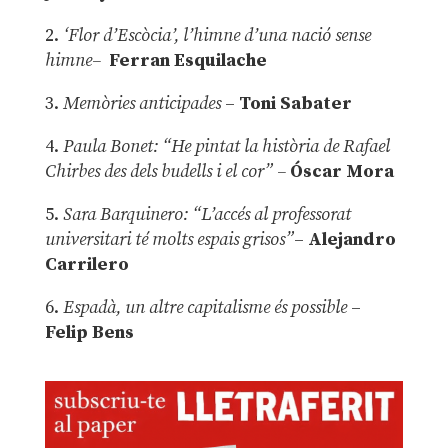
2.
‘Flor d’Escòcia’, l’himne d’una nació sense
himne–
Ferran Esquilache
3.
Memòries anticipades
–
Toni Sabater
4.
Paula Bonet: “He pintat la història de Rafael
Chirbes des dels budells i el cor” –
Óscar Mora
5.
Sara Barquinero: “L’accés al professorat
universitari té molts espais grisos”
–
Alejandro
Carrilero
6.
Espadà, un altre capitalisme és possible
–
Felip Bens