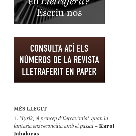
MÉS LLEGIT
1.
‘Tyrik, el príncep d’Ilercavònia’, quan la
fantasia ens reconcilia amb el passat
–
Karol
Jabaloyas