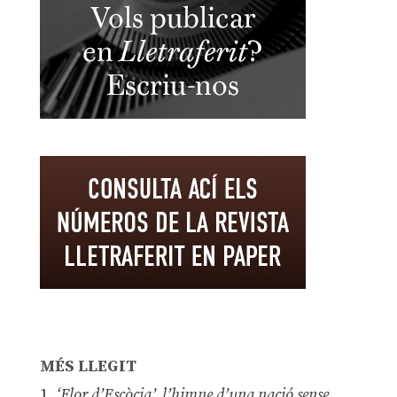
MÉS LLEGIT
1.
‘Flor d’Escòcia’, l’himne d’una nació sense