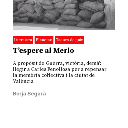
Literatura
Planetari
Taques de guix
T’espere al Merlo
A propòsit de 'Guerra, victòria, demà':
llegir a Carles Fenollosa per a repensar
la memòria col·lectiva i la ciutat de
València
Borja Segura