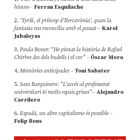
himne–
Ferran Esquilache
2.
‘Tyrik, el príncep d’Ilercavònia’, quan la
fantasia ens reconcilia amb el passat
–
Karol
Jabaloyas
3.
Paula Bonet: “He pintat la història de Rafael
Chirbes des dels budells i el cor” –
Óscar Mora
4.
Memòries anticipades
–
Toni Sabater
5.
Sara Barquinero: “L’accés al professorat
universitari té molts espais grisos”
–
Alejandro
Carrilero
6.
Espadà, un altre capitalisme és possible
–
Felip Bens