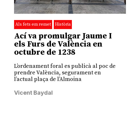
Als fets em remet
Història
Ací va promulgar Jaume I
els Furs de València en
octubre de 1238
L’ordenament foral es publicà al poc de
prendre València, segurament en
l’actual plaça de l’Almoina
Vicent Baydal