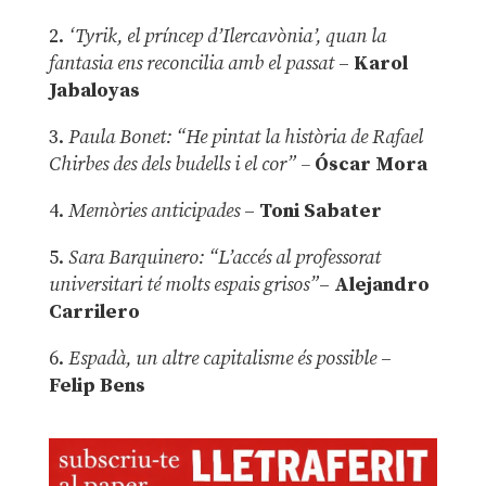
2.
‘Tyrik, el príncep d’Ilercavònia’, quan la
fantasia ens reconcilia amb el passat
–
Karol
Jabaloyas
3.
Paula Bonet: “He pintat la història de Rafael
Chirbes des dels budells i el cor” –
Óscar Mora
4.
Memòries anticipades
–
Toni Sabater
5.
Sara Barquinero: “L’accés al professorat
universitari té molts espais grisos”
–
Alejandro
Carrilero
6.
Espadà, un altre capitalisme és possible
–
Felip Bens