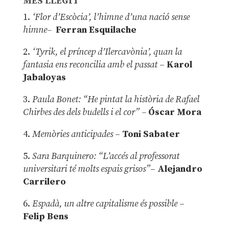
MÉS LLEGIT
1.
‘Flor d’Escòcia’, l’himne d’una nació sense
himne–
Ferran Esquilache
2.
‘Tyrik, el príncep d’Ilercavònia’, quan la
fantasia ens reconcilia amb el passat
–
Karol
Jabaloyas
3.
Paula Bonet: “He pintat la història de Rafael
Chirbes des dels budells i el cor” –
Óscar Mora
4.
Memòries anticipades
–
Toni Sabater
5.
Sara Barquinero: “L’accés al professorat
universitari té molts espais grisos”
–
Alejandro
Carrilero
6.
Espadà, un altre capitalisme és possible
–
Felip Bens