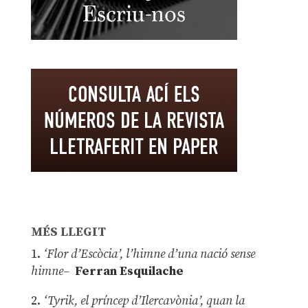
MÉS LLEGIT
1.
‘Flor d’Escòcia’, l’himne d’una nació sense
himne–
Ferran Esquilache
2.
‘Tyrik, el príncep d’Ilercavònia’, quan la