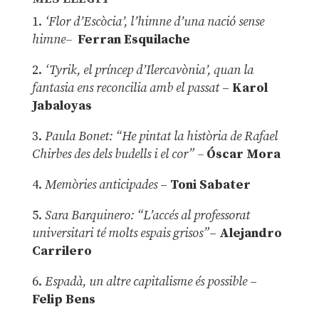
1.
‘Flor d’Escòcia’, l’himne d’una nació sense
himne–
Ferran Esquilache
2.
‘Tyrik, el príncep d’Ilercavònia’, quan la
fantasia ens reconcilia amb el passat
–
Karol
Jabaloyas
3.
Paula Bonet: “He pintat la història de Rafael
Chirbes des dels budells i el cor” –
Óscar Mora
4.
Memòries anticipades
–
Toni Sabater
5.
Sara Barquinero: “L’accés al professorat
universitari té molts espais grisos”
–
Alejandro
Carrilero
6.
Espadà, un altre capitalisme és possible
–
Felip Bens