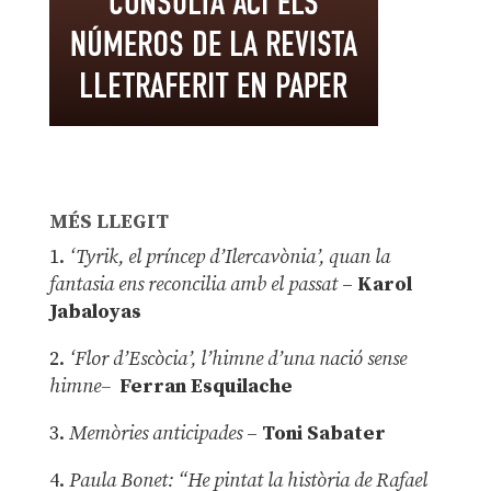
MÉS LLEGIT
1.
‘Tyrik, el príncep d’Ilercavònia’, quan la
fantasia ens reconcilia amb el passat
–
Karol
Jabaloyas
2.
‘Flor d’Escòcia’, l’himne d’una nació sense
himne–
Ferran Esquilache
3.
Memòries anticipades
–
Toni Sabater
4.
Paula Bonet: “He pintat la història de Rafael