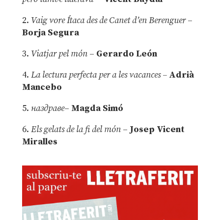
2.
Vaig vore Ítaca des de Canet d’en Berenguer
–
Borja Segura
3.
Viatjar pel món
–
Gerardo León
4.
La lectura perfecta per a les vacances –
Adrià
Mancebo
5.
наздраве
–
Magda Simó
6.
Els gelats de la fi del món
–
Josep Vicent
Miralles