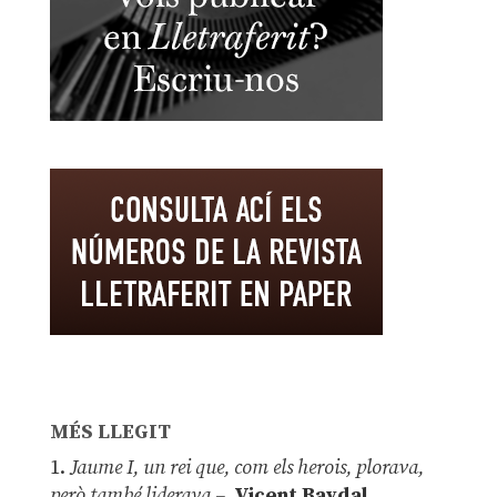
MÉS LLEGIT
1.
Jaume I, un rei que, com els herois, plorava,
però també liderava –
Vicent Baydal