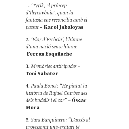
1.
‘Tyrik, el príncep
d’Ilercavònia’, quan la
fantasia ens reconcilia amb el
passat
–
Karol Jabaloyas
2.
‘Flor d’Escòcia’, l’himne
d’una nació sense himne–
Ferran Esquilache
3.
Memòries anticipades
–
Toni Sabater
4.
Paula Bonet: “He pintat la
història de Rafael Chirbes des
dels budells i el cor” –
Óscar
Mora
5.
Sara Barquinero: “L’accés al
professorat universitari té