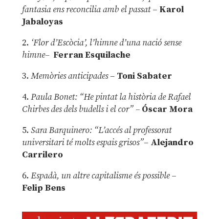
fantasia ens reconcilia amb el passat
–
Karol
Jabaloyas
2.
‘Flor d’Escòcia’, l’himne d’una nació sense
himne–
Ferran Esquilache
3.
Memòries anticipades
–
Toni Sabater
4.
Paula Bonet: “He pintat la història de Rafael
Chirbes des dels budells i el cor” –
Óscar Mora
5.
Sara Barquinero: “L’accés al professorat
universitari té molts espais grisos”
–
Alejandro
Carrilero
6.
Espadà, un altre capitalisme és possible
–
Felip Bens