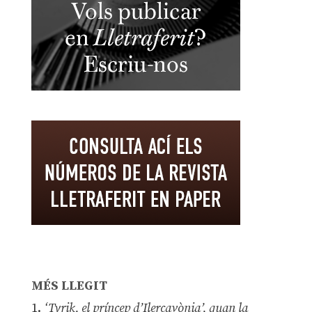
MÉS LLEGIT
1.
‘Tyrik, el príncep d’Ilercavònia’, quan la