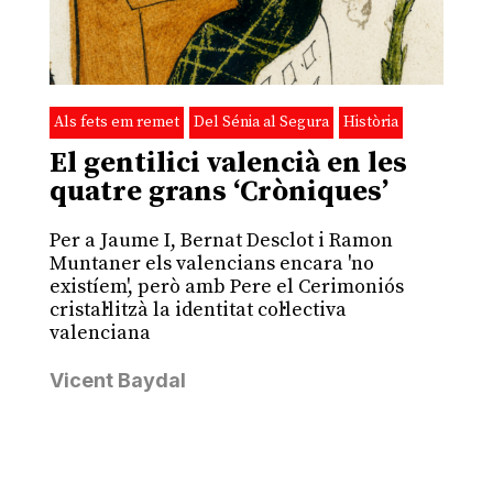
Als fets em remet
Del Sénia al Segura
Història
El gentilici valencià en les
quatre grans ‘Cròniques’
Per a Jaume I, Bernat Desclot i Ramon
Muntaner els valencians encara 'no
existíem', però amb Pere el Cerimoniós
cristal·litzà la identitat col·lectiva
valenciana
Vicent Baydal