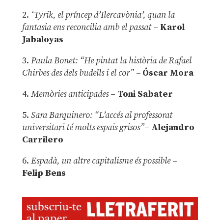
2.
‘Tyrik, el príncep d’Ilercavònia’, quan la
fantasia ens reconcilia amb el passat
–
Karol
Jabaloyas
3.
Paula Bonet: “He pintat la història de Rafael
Chirbes des dels budells i el cor” –
Óscar Mora
4.
Memòries anticipades
–
Toni Sabater
5.
Sara Barquinero: “L’accés al professorat
universitari té molts espais grisos”
–
Alejandro
Carrilero
6.
Espadà, un altre capitalisme és possible
–
Felip Bens