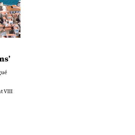
ns’
gué
t VIII