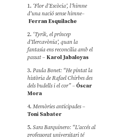
1.
‘Flor d’Escòcia’, l’himne
d’una nació sense himne–
Ferran Esquilache
2.
‘Tyrik, el príncep
d’Ilercavònia’, quan la
fantasia ens reconcilia amb el
passat
–
Karol Jabaloyas
3.
Paula Bonet: “He pintat la
història de Rafael Chirbes des
dels budells i el cor” –
Óscar
Mora
4.
Memòries anticipades
–
Toni Sabater
5.
Sara Barquinero: “L’accés al
professorat universitari té