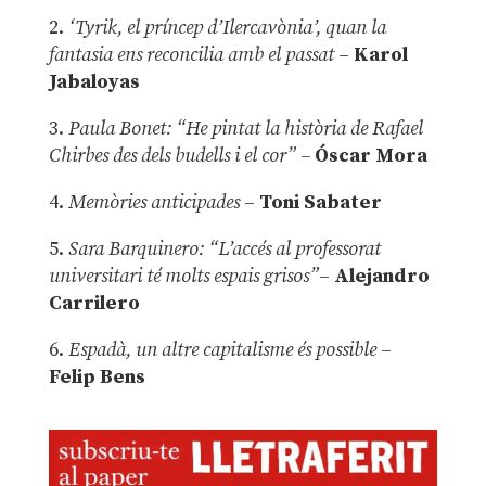
2.
‘Tyrik, el príncep d’Ilercavònia’, quan la
fantasia ens reconcilia amb el passat
–
Karol
Jabaloyas
3.
Paula Bonet: “He pintat la història de Rafael
Chirbes des dels budells i el cor” –
Óscar Mora
4.
Memòries anticipades
–
Toni Sabater
5.
Sara Barquinero: “L’accés al professorat
universitari té molts espais grisos”
–
Alejandro
Carrilero
6.
Espadà, un altre capitalisme és possible
–
Felip Bens