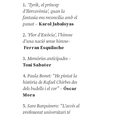
1.
‘Tyrik, el príncep
d’Ilercavònia’, quan la
fantasia ens reconcilia amb el
passat
–
Karol Jabaloyas
2.
‘Flor d’Escòcia’, l’himne
d’una nació sense himne–
Ferran Esquilache
3.
Memòries anticipades
–
Toni Sabater
4.
Paula Bonet: “He pintat la
història de Rafael Chirbes des
dels budells i el cor” –
Óscar
Mora
5.
Sara Barquinero: “L’accés al
professorat universitari té