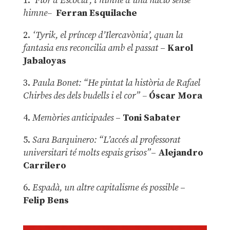
1.
‘Flor d’Escòcia’, l’himne d’una nació sense
himne–
Ferran Esquilache
2.
‘Tyrik, el príncep d’Ilercavònia’, quan la
fantasia ens reconcilia amb el passat
–
Karol
Jabaloyas
3.
Paula Bonet: “He pintat la història de Rafael
Chirbes des dels budells i el cor” –
Óscar Mora
4.
Memòries anticipades
–
Toni Sabater
5.
Sara Barquinero: “L’accés al professorat
universitari té molts espais grisos”
–
Alejandro
Carrilero
6.
Espadà, un altre capitalisme és possible
–
Felip Bens