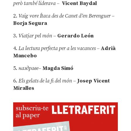
però també liderava –
Vicent Baydal
2.
Vaig vore Ítaca des de Canet d’en Berenguer
–
Borja Segura
3.
Viatjar pel món
–
Gerardo León
4.
La lectura perfecta per a les vacances –
Adrià
Mancebo
5.
наздраве
–
Magda Simó
6.
Els gelats de la fi del món
–
Josep Vicent
Miralles