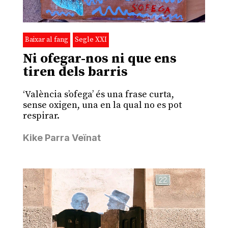
Baixar al fang
Segle XXI
Ni ofegar-nos ni que ens
tiren dels barris
‘València s’ofega’ és una frase curta,
sense oxigen, una en la qual no es pot
respirar.
Kike Parra Veïnat