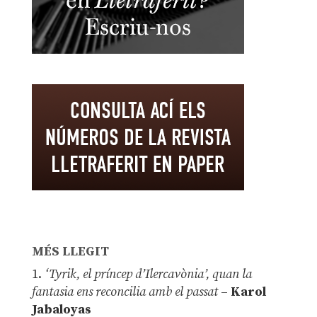
MÉS LLEGIT
1.
‘Tyrik, el príncep d’Ilercavònia’, quan la
fantasia ens reconcilia amb el passat
–
Karol
Jabaloyas