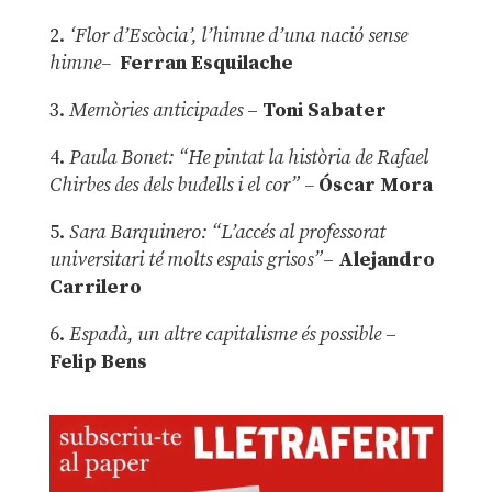
2.
‘Flor d’Escòcia’, l’himne d’una nació sense
himne–
Ferran Esquilache
3.
Memòries anticipades
–
Toni Sabater
4.
Paula Bonet: “He pintat la història de Rafael
Chirbes des dels budells i el cor” –
Óscar Mora
5.
Sara Barquinero: “L’accés al professorat
universitari té molts espais grisos”
–
Alejandro
Carrilero
6.
Espadà, un altre capitalisme és possible
–
Felip Bens