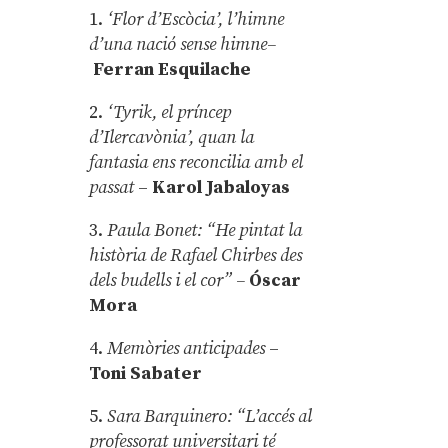
1.
‘Flor d’Escòcia’, l’himne
d’una nació sense himne–
Ferran Esquilache
2.
‘Tyrik, el príncep
d’Ilercavònia’, quan la
fantasia ens reconcilia amb el
passat
–
Karol Jabaloyas
3.
Paula Bonet: “He pintat la
història de Rafael Chirbes des
dels budells i el cor” –
Óscar
Mora
4.
Memòries anticipades
–
Toni Sabater
5.
Sara Barquinero: “L’accés al
professorat universitari té