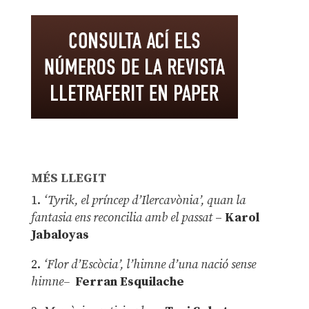
MÉS LLEGIT
1.
‘Tyrik, el príncep d’Ilercavònia’, quan la
fantasia ens reconcilia amb el passat
–
Karol
Jabaloyas
2.
‘Flor d’Escòcia’, l’himne d’una nació sense
himne–
Ferran Esquilache