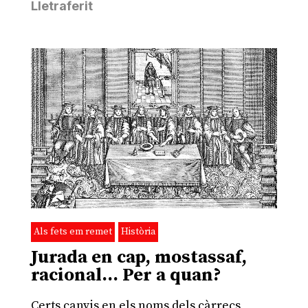
Lletraferit
Als fets em remet
Història
Jurada en cap, mostassaf,
racional… Per a quan?
Certs canvis en els noms dels càrrecs