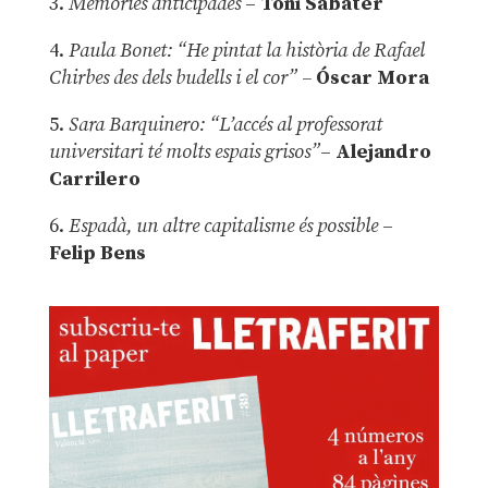
3.
Memòries anticipades
–
Toni Sabater
4.
Paula Bonet: “He pintat la història de Rafael
Chirbes des dels budells i el cor” –
Óscar Mora
5.
Sara Barquinero: “L’accés al professorat
universitari té molts espais grisos”
–
Alejandro
Carrilero
6.
Espadà, un altre capitalisme és possible
–
Felip Bens