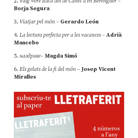
2.
Vaig vore Ítaca des de Canet d’en Berenguer
–
Borja Segura
3.
Viatjar pel món
–
Gerardo León
4.
La lectura perfecta per a les vacances –
Adrià
Mancebo
5.
наздраве
–
Magda Simó
6.
Els gelats de la fi del món
–
Josep Vicent
Miralles