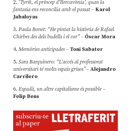
2.
‘Tyrik, el príncep d’Ilercavònia’, quan la
fantasia ens reconcilia amb el passat
–
Karol
Jabaloyas
3.
Paula Bonet: “He pintat la història de Rafael
Chirbes des dels budells i el cor” –
Óscar Mora
4.
Memòries anticipades
–
Toni Sabater
5.
Sara Barquinero: “L’accés al professorat
universitari té molts espais grisos”
–
Alejandro
Carrilero
6.
Espadà, un altre capitalisme és possible
–
Felip Bens