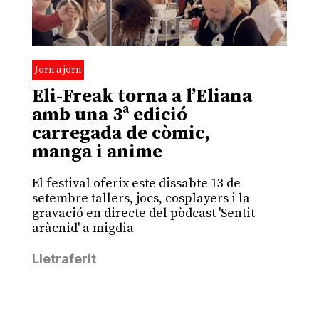
Jorn a jorn
Eli-Freak torna a l’Eliana
amb una 3ª edició
carregada de còmic,
manga i anime
El festival oferix este dissabte 13 de
setembre tallers, jocs, cosplayers i la
gravació en directe del pòdcast 'Sentit
aràcnid' a migdia
Lletraferit