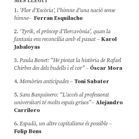
MÉS LLEGIT
1.
‘Flor d’Escòcia’, l’himne d’una nació sense
himne–
Ferran Esquilache
2.
‘Tyrik, el príncep d’Ilercavònia’, quan la
fantasia ens reconcilia amb el passat
–
Karol
Jabaloyas
3.
Paula Bonet: “He pintat la història de Rafael
Chirbes des dels budells i el cor” –
Óscar Mora
4.
Memòries anticipades
–
Toni Sabater
5.
Sara Barquinero: “L’accés al professorat
universitari té molts espais grisos”
–
Alejandro
Carrilero
6.
Espadà, un altre capitalisme és possible
–
Felip Bens