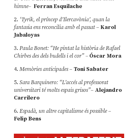
himne–
Ferran Esquilache
2.
‘Tyrik, el príncep d’Ilercavònia’, quan la
fantasia ens reconcilia amb el passat
–
Karol
Jabaloyas
3.
Paula Bonet: “He pintat la història de Rafael
Chirbes des dels budells i el cor” –
Óscar Mora
4.
Memòries anticipades
–
Toni Sabater
5.
Sara Barquinero: “L’accés al professorat
universitari té molts espais grisos”
–
Alejandro
Carrilero
6.
Espadà, un altre capitalisme és possible
–
Felip Bens