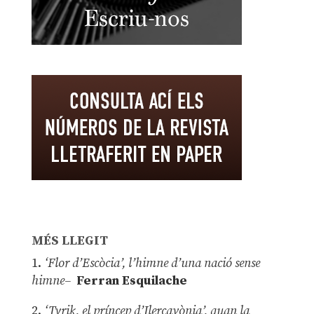
MÉS LLEGIT
1.
‘Flor d’Escòcia’, l’himne d’una nació sense
himne–
Ferran Esquilache
2.
‘Tyrik, el príncep d’Ilercavònia’, quan la