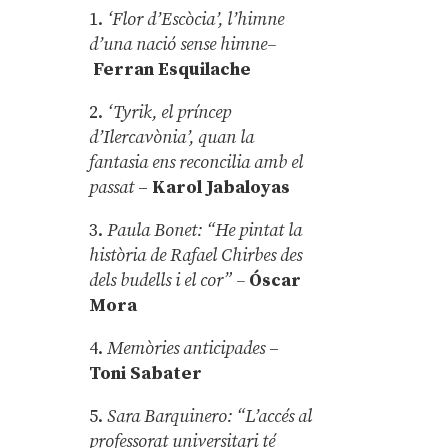
1.
‘Flor d’Escòcia’, l’himne
d’una nació sense himne–
Ferran Esquilache
2.
‘Tyrik, el príncep
d’Ilercavònia’, quan la
fantasia ens reconcilia amb el
passat
–
Karol Jabaloyas
3.
Paula Bonet: “He pintat la
història de Rafael Chirbes des
dels budells i el cor” –
Óscar
Mora
4.
Memòries anticipades
–
Toni Sabater
5.
Sara Barquinero: “L’accés al
professorat universitari té