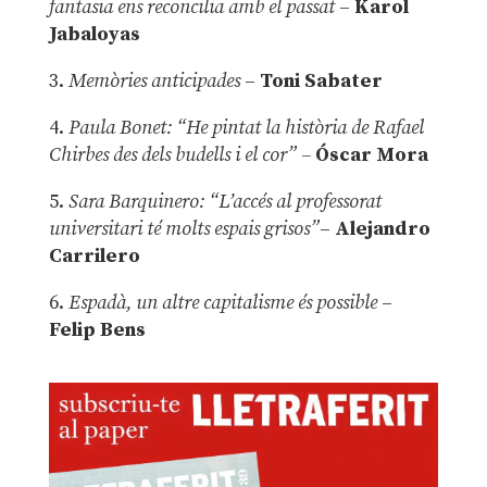
fantasia ens reconcilia amb el passat
–
Karol
Jabaloyas
3.
Memòries anticipades
–
Toni Sabater
4.
Paula Bonet: “He pintat la història de Rafael
Chirbes des dels budells i el cor” –
Óscar Mora
5.
Sara Barquinero: “L’accés al professorat
universitari té molts espais grisos”
–
Alejandro
Carrilero
6.
Espadà, un altre capitalisme és possible
–
Felip Bens