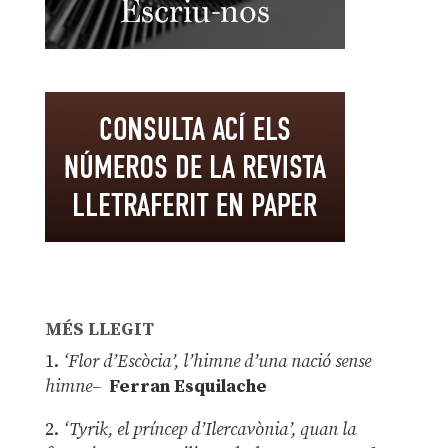
MÉS LLEGIT
1.
‘Flor d’Escòcia’, l’himne d’una nació sense
himne–
Ferran Esquilache
2.
‘Tyrik, el príncep d’Ilercavònia’, quan la